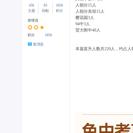
人朝分15人
456
83
1856
主题
回帖
积分
人朝分东坝15人
樱花园3人
管理员
94中3人
贸大附中40人
药
积分
1856
发消息
本届直升人数共220人，约占人
居