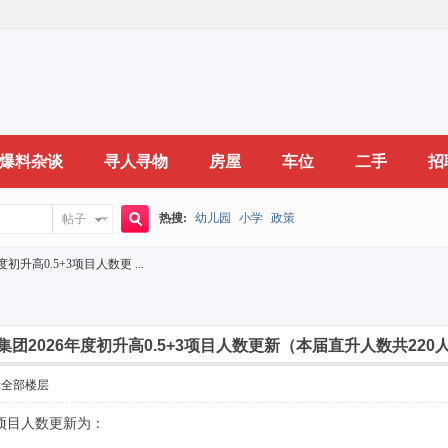
爆料杂谈
寻人寻物
房屋
车位
二手
招
热搜:
幼儿园
小学
政策
帖子
搜
升高0.5+3项目人数更 ...
索
团2026年度初升高0.5+3项目人数更新（本届直升人数共220
示全部楼层
+3项目人数更新为：