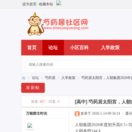
设为首页
收藏本站
首页
论坛
小区百科
入学政策
论坛
芍药居
入学政策
芍药居太阳宫，人朝集团2026年度初
发新帖
[高中]
芍药居太阳宫，人朝集
查看:
807
|
回复:
0
芍
»
›
›
›
万能群主时光
发表于 2026-1-14 09:34:14
|
显
人朝集团2026年度初升高0.5
人朝本部144人