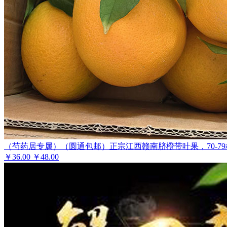
（芍药居专属）（圆通包邮）正宗江西赣南脐橙带叶果，70-79
￥
36.00
￥48.00