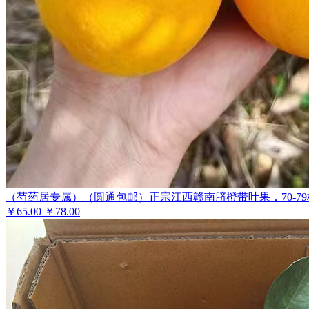
（芍药居专属）（圆通包邮）正宗江西赣南脐橙带叶果，70-79
￥
65.00
￥78.00