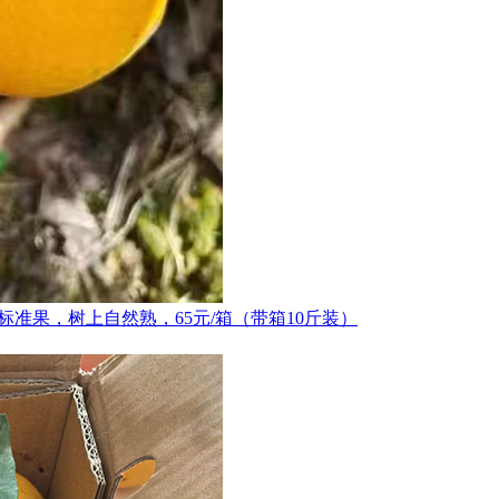
标准果，树上自然熟，65元/箱（带箱10斤装）