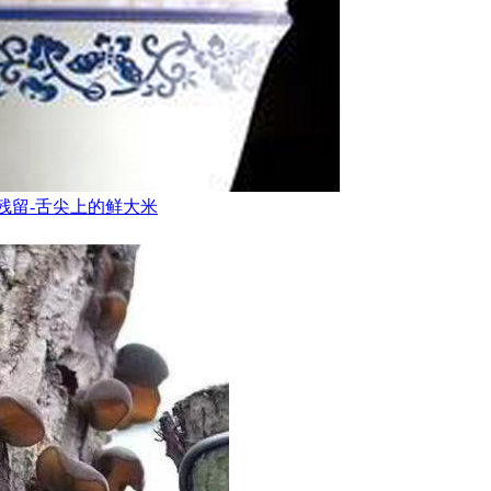
-无残留-舌尖上的鲜大米