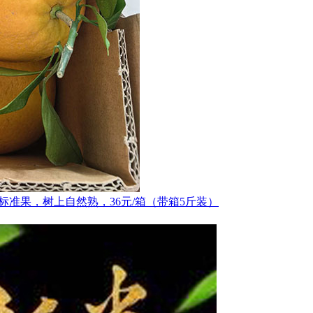
标准果，树上自然熟，36元/箱（带箱5斤装）