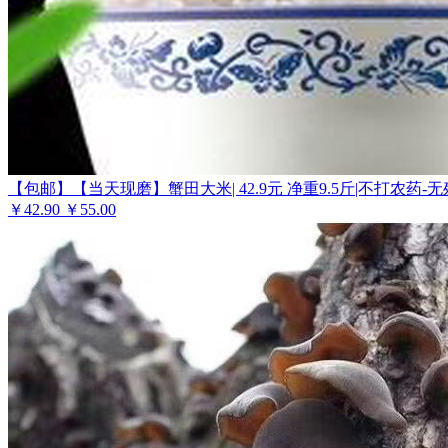
【包邮】【当天现磨】蟹田大米| 42.9元 净重9.5斤|不打农药
￥
42.90
￥55.00