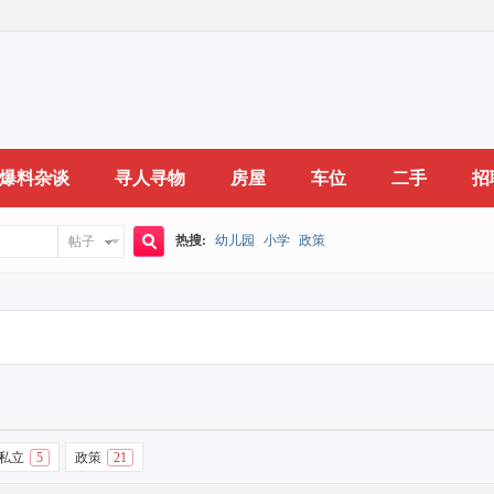
爆料杂谈
寻人寻物
房屋
车位
二手
招
热搜:
幼儿园
小学
政策
帖子
搜
索
私立
5
政策
21