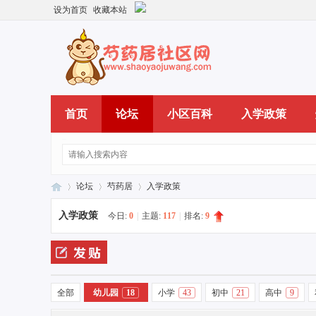
设为首页
收藏本站
首页
论坛
小区百科
入学政策
论坛
芍药居
入学政策
入学政策
今日:
0
|
主题:
117
|
排名:
9
芍
»
›
›
全部
幼儿园
18
小学
43
初中
21
高中
9