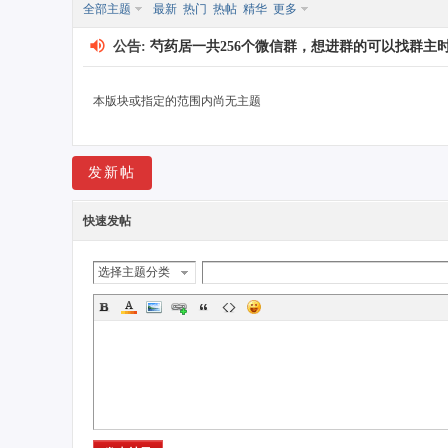
全部主题
最新
热门
热帖
精华
更多
公告:
芍药居一共256个微信群，想进群的可以找群主时光，
本版块或指定的范围内尚无主题
药
发新帖
快速发帖
选择主题分类
居