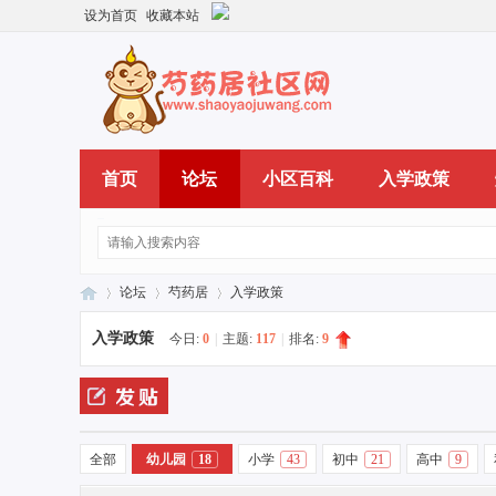
设为首页
收藏本站
首页
论坛
小区百科
入学政策
论坛
芍药居
入学政策
入学政策
今日:
0
|
主题:
117
|
排名:
9
芍
»
›
›
全部
幼儿园
18
小学
43
初中
21
高中
9