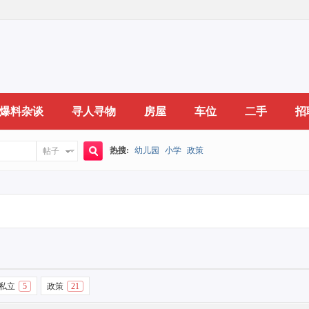
爆料杂谈
寻人寻物
房屋
车位
二手
招
热搜:
幼儿园
小学
政策
帖子
搜
索
私立
5
政策
21