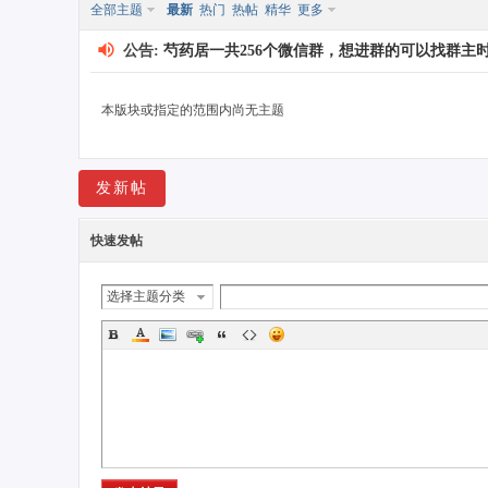
全部主题
最新
热门
热帖
精华
更多
公告:
芍药居一共256个微信群，想进群的可以找群主时光，
本版块或指定的范围内尚无主题
药
发新帖
快速发帖
选择主题分类
居