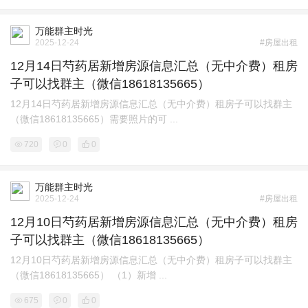
万能群主时光
2025-12-24
#房屋出租
12月14日芍药居新增房源信息汇总（无中介费）租房
子可以找群主（微信18618135665）
12月14日芍药居新增房源信息汇总（无中介费）租房子可以找群主
（微信18618135665）需要照片的可 ...
720
0
0
万能群主时光
2025-12-24
#房屋出租
12月10日芍药居新增房源信息汇总（无中介费）租房
子可以找群主（微信18618135665）
12月10日芍药居新增房源信息汇总（无中介费）租房子可以找群主
（微信18618135665） （1）新增 ...
675
0
0