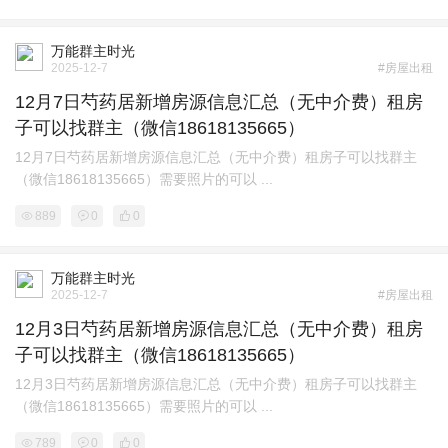
万能群主时光
2025-12-7
#房屋出租
12月7日芍药居新增房源信息汇总（无中介费）租房
子可以找群主（微信18618135665）
12月7日芍药居新增房源信息汇总（无中介费）租房子可以找群主
（微信18618135665）需要照片的可以 ...
889
0
0
万能群主时光
2025-12-7
#房屋出租
12月3日芍药居新增房源信息汇总（无中介费）租房
子可以找群主（微信18618135665）
12月3日芍药居新增房源信息汇总（无中介费）租房子可以找群主
（微信18618135665）需要照片的可以 ...
789
0
0