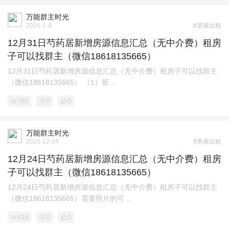
万能群主时光
2026-1-4
#房屋出租
12月31日芍药居新增房源信息汇总（无中介费）租房
子可以找群主（微信18618135665）
12月31日芍药居新增房源信息汇总（无中介费）租房子可以找群主
（微信18618135665） （1）新 ...
760
0
0
万能群主时光
2025-12-24
#房屋出租
12月24日芍药居新增房源信息汇总（无中介费）租房
子可以找群主（微信18618135665）
12月24日芍药居新增房源信息汇总（无中介费）租房子可以找群主
（微信18618135665）需要照片的可 ...
816
0
0