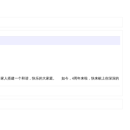
一家人搭建一个和谐，快乐的大家庭。 如今，4周年来啦，快来献上你深深的